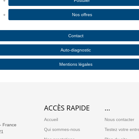
Postuler
Nos offres
Contact
Auto-diagnostic
Mentions légales
ACCÈS RAPIDE
...
Accueil
Nous contacter
- France
Qui sommes-nous
Testez votre entr
21